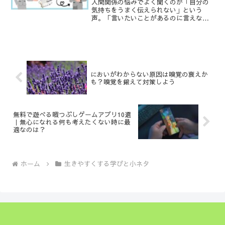
人間関係の悩みでよく聞くのが「自分の
気持ちをうまく伝えられない」という
声。「言いたいことがあるのに言えな
い」「我慢してしまう」「相手を傷つけ
たくない」誰もが一度は経験する悩みか
もしれません。この記事では、・なぜ人
間関係がうまくいかなくなるの...
においがわからない原因は嗅覚の衰えか
も？嗅覚を鍛えて対策しよう
無料で遊べる暇つぶしゲームアプリ10選
｜無心になれる何も考えたくない時に最
適なのは？
ホーム
生きやすくする学びと小ネタ