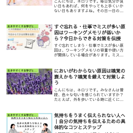
こんにちは、ネロリです。毎日気分が良
い日もあれば、何をやっても上手くいか
ない日もありますよね。その日一日の
「気分」が、仕事や人間関係、さらには
人生全体にまで影響しているとしたらど
うでしょう？「気分をコントロールする
すぐ忘れる・仕事でミスが多い原
生きやすくする学びと小ネタ
術」を持つことが、幸せな人...
因はワーキングメモリが低いか
ら？今日からできる対策を伝授
すぐ忘れてしまう・仕事でミスが多い原
因は、ワーキングメモリの容量や使い方
が関係している場合があります。ミスが
起きる仕組みと、今日からできる具体的
な対策を公認心理師が解説します。ワー
キングメモリをできるだけ使わない構造
においがわからない原因は嗅覚の
生きやすくする学びと小ネタ
が重要です。
衰えかも？嗅覚を鍛えて対策しよ
う
こんにちは、ネロリです。みなさんは普
段、色々な匂いを感じられていますか？
たとえば、外を歩いている時に近くに咲
いていた花の匂いで「あっ、花の香り」
と気づいたり、美味しそうなパスタを目
の前にして「あっ、にんにく入ってる
気持ちをうまく伝えられない人へ
生きやすくする学びと小ネタ
な」と匂いで気づいたりした...
｜自分の気持ちを伝えるための具
体的なコツとステップ