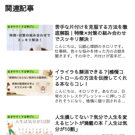
関連記事
苦手な片付けを克服する方法を徹
生きやすくする学びと小ネタ
底解説｜特徴✕対策の組み合わせ
でスッキリ解決！
こんにちは。公認心理師のネロリです。
仕事柄、色々な悩みを持った方のお話を
聞きます。その中で、片付けが苦手だと
感じている人は少なくありません。どこ
から手をつけていいかわからない！つい
後回しにしてしまう！「あるある」「し
イライラも解消できる？|感情コ
生きやすくする学びと小ネタ
ょっちゅう」と頷かれたあ...
ントロールの方法を伝授してくれ
る本ならコレ！
こんにちは、ネロリです。あなたは、日
常のストレスやプレッシャーに押しつぶ
されそうになり、感情に振り回されるこ
とはありませんか？何か癇(かん)にさわる
ことがあってイライラが抑えられないと
か、過去のことを思い返してはクヨクヨ
人生損してない？気分で人生を変
生きやすくする学びと小ネタ
したり、色々なことが...
えるヒントが満載の本「人生は気
分が10割」