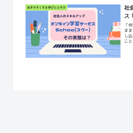
社
生きやすくする学びと小ネタ
ス
「何
まま
し込
こと